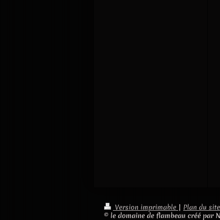
Version imprimable
|
Plan du site
© le domaine de flambeau créé par 